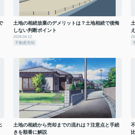
で
土地の相続放棄のデメリットは？土地相続で後悔
しない判断ポイント
2026.04.12
20
不動産売却
比
土地の相続から売却までの流れは？注意点と手続
きを順番に解説