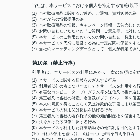
当社は、本サービスにおける個人を特定する情報(以下
(1) 当社取扱商品に関するご連絡、ご通知、資料送付の為
(2) 当社からの情報提供の為
(3) 当社取扱商品の情報、キャンペーン情報（広告含む）
(4) お問い合わせいただいた「ご質問・ご意見等」に対
(5) 本サービスのご利用においてのお問い合わせ・発生
(6) 本サービスを円滑に運営する為に一定期間の保管をす
(7) 当社のマーケティングデータとして、個人が特定でき
第10条（禁止行為）
利用者は、本サービスの利用にあたり、次の各項に定
(1) 本サービスに関する情報を改ざんする行為
(2) 利用者以外の者になりすまして本サービスを利用する
(3) 有害なコンピュータープログラム等を送信又は書き込
(4) 第三者又は当社の財産、名誉及びプライバシー等を侵
(5) 本人の同意を得ることなく又は詐欺的な手段により
(6) 本サービスの利用又は提供を妨げる行為
(7) 第三者又は当社の著作権その他の知的財産権を侵害す
(8) 法令又は公序良俗に反する行為
(9) 本サービスを利用した営業活動その他営利を目的とす
(10) 当社の信用を傷つけ、又は当社に損害を与える行為
(11) その他、当社が不適切と判断した行為