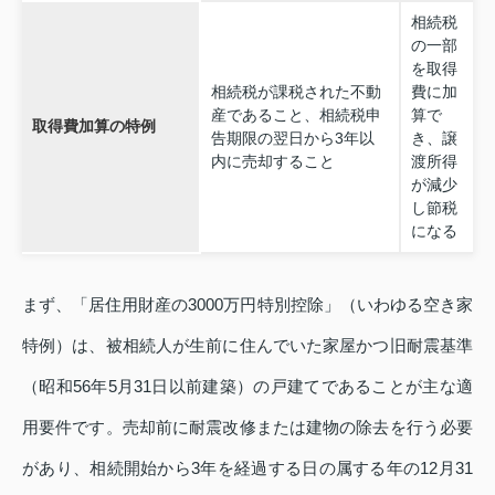
相続税
の一部
を取得
相続税が課税された不動
費に加
産であること、相続税申
算で
取得費加算の特例
告期限の翌日から3年以
き、譲
内に売却すること
渡所得
が減少
し節税
になる
まず、「居住用財産の3000万円特別控除」（いわゆる空き家
特例）は、被相続人が生前に住んでいた家屋かつ旧耐震基準
（昭和56年5月31日以前建築）の戸建てであることが主な適
用要件です。売却前に耐震改修または建物の除去を行う必要
があり、相続開始から3年を経過する日の属する年の12月31