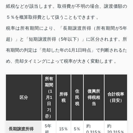
紙税などが該当します。取得費が不明の場合、譲渡価額の
５％を概算取得費として扱うこともできます 。
税率は所有期間により、「長期譲渡所得（所有期間が5年
超）」と「短期譲渡所得（5年以下）」に区分されます。所
有期間の判定は「売却した年の1月1日時点」で判断されるた
め、売却タイミングによって税率が大きく変動します 。
所有
期間
（1
住
復興所
所得
合計税率
区分
月1
民
得税相
税
（目安）
日
税
当
기
준）
5年
約
約
長期譲渡所得
15％
5％
超
0.315％
20.315％