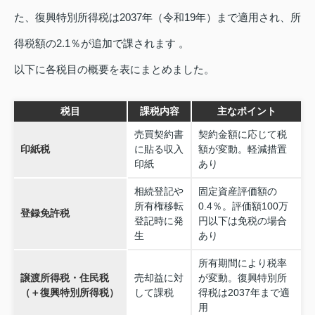
た、復興特別所得税は2037年（令和19年）まで適用され、所
得税額の2.1％が追加で課されます 。
以下に各税目の概要を表にまとめました。
税目
課税内容
主なポイント
売買契約書
契約金額に応じて税
印紙税
に貼る収入
額が変動。軽減措置
印紙
あり
相続登記や
固定資産評価額の
所有権移転
0.4％。評価額100万
登録免許税
登記時に発
円以下は免税の場合
生
あり
所有期間により税率
譲渡所得税・住民税
売却益に対
が変動。復興特別所
（＋復興特別所得税）
して課税
得税は2037年まで適
用