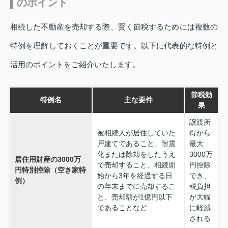
のポイント
相続した不動産を売却する際、賢く節税するためには複数の
特例を理解しておくことが重要です。以下に代表的な特例と
活用のポイントをご紹介いたします。
節税効
特例名
主な要件
果
譲渡所
被相続人が居住していた
得から
戸建てであること、耐震
最大
化または除却をしたうえ
3000万
居住用財産の3000万
で売却すること、相続開
円控除
円特別控除（空き家特
始から3年を経過する日
でき、
例）
の年末までに売却するこ
税負担
と、売却額が1億円以下
が大幅
であることなど
に軽減
される