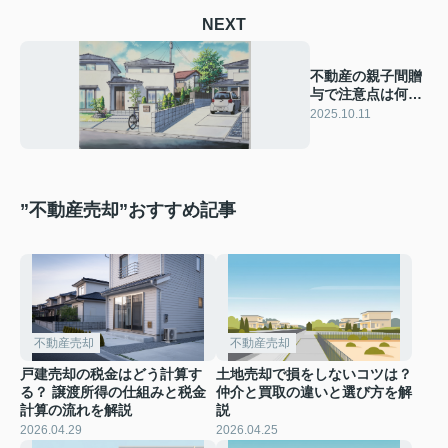
NEXT
不動産の親子間贈
与で注意点は何
か？税金や手続き
2025.10.11
の基礎も解説
”不動産売却”おすすめ記事
不動産売却
不動産売却
戸建売却の税金はどう計算す
土地売却で損をしないコツは？
る？ 譲渡所得の仕組みと税金
仲介と買取の違いと選び方を解
計算の流れを解説
説
2026.04.29
2026.04.25