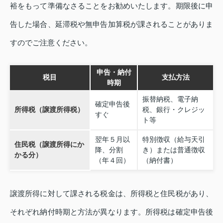
裕をもって準備なさることをお勧めいたします。期限後に申
告した場合、延滞税や無申告加算税が課されることがありま
すのでご注意ください。
申告・納付
税目
支払方法
時期
振替納税、電子納
確定申告後
所得税（譲渡所得税）
税、銀行・クレジッ
すぐ
ト等
翌年５月以
特別徴収（給与天引
住民税（譲渡所得にか
降、分割
き）または普通徴収
かる分）
（年４回）
（納付書）
譲渡所得に対して課される税金は、所得税と住民税があり、
それぞれ納付時期と方法が異なります。所得税は確定申告後