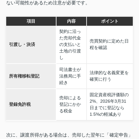
ない可能性があるため注意が必要です。
項目
内容
ポイント
契約に沿っ
た売却代金
売買契約に定めた日
引渡し・決済
の支払いと
程を確認
土地の引渡
し
司法書士が
法律的な名義変更を
所有権移転登記
法務局に手
確実に行う
続き
固定資産税評価額の
売却による
2%、2026年3月31
登録免許税
登記にかか
日までに登記なら
る税金
1.5%の軽減あり
次に、譲渡所得がある場合は、売却した翌年に「確定申告」