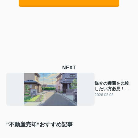
NEXT
媒介の種類を比較
したい方必見！専
任媒介と一般媒介
2026.03.08
の違いを解説
”不動産売却”おすすめ記事