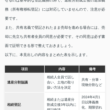
せるのは基本的な登記義務のみで、遺産分割成立後の追加義
務（所有権移転登記）には対応していませんので、注意が必
要です。
また、共有名義で登記されたまま売却を進める場合には、売
却に先立ち共有者全員の同意が必要です。その同意は必ず書
面で証明できる形で整えておきましょう。
以下に、本見出しの内容をまとめた表を示します。
項目
内容
備考
相続人全員で話し
共有・分筆・
遺産分割協議
合い、土地の取り
現物分割など
扱い方法を決定
2024年4月1
相続または遺産分
日以降義務
相続登記
割成立後3年以内に
化、期限切れ
登記申請