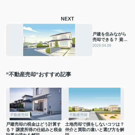
NEXT
戸建を住みながら
売却できる？ 資金
計画と内見準備の
2026.04.09
進め方を解説
”不動産売却”おすすめ記事
不動産売却
不動産売却
戸建売却の税金はどう計算す
土地売却で損をしないコツは？
る？ 譲渡所得の仕組みと税金
仲介と買取の違いと選び方を解
計算の流れを解説
説