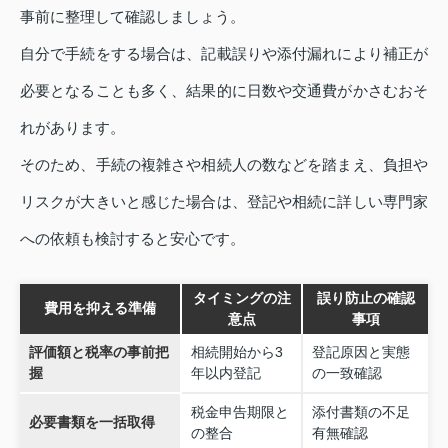
事前に整理して確認しましょう。
自分で手続をする場合は、記載誤りや添付漏れにより補正が
必要となることも多く、結果的に日数や交通費がかさむおそ
れがあります。
そのため、手続の複雑さや相続人の数などを踏まえ、負担や
リスクが大きいと感じた場合は、登記や相続に詳しい専門家
への依頼も検討すると安心です。
タイミングの注
誤り防止の確認
費用を抑える準備
意点
事項
評価額と税率の事前把
相続開始から3
登記原因と実態
握
年以内登記
の一致確認
税金申告期限と
添付書類の不足
必要書類を一括取得
の整合
有無確認