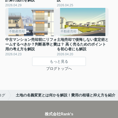
2026.04.29
2026.04.25
不動産売却
不動産売却
中古マンション売却前にリフォ
土地売却で後悔しない査定術と
ームするべきか？判断基準と費
は？ 高く売るためのポイント
用の考え方を解説
を初心者にも解説
2026.04.23
2026.04.20
もっと見る
ブログトップへ
ログ
土地の名義変更とは何かを解説！費用の相場と抑え方を紹介
株式会社Rank's