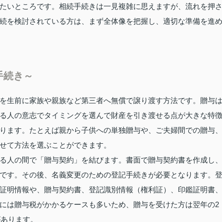
たいところです。相続手続きは一見複雑に思えますが、流れを押
続を検討されている方は、まず全体像を把握し、適切な準備を進
手続き～
を生前に家族や親族など第三者へ無償で譲り渡す方法です。贈与
る人の意志でタイミングを選んで財産を引き渡せる点が大きな特
ります。たとえば親から子供への単独贈与や、ご夫婦間での贈与
せて方法を選ぶことができます。
る人の間で「贈与契約」を結びます。書面で贈与契約書を作成し
です。その後、名義変更のための登記手続きが必要となります。
証明情報や、贈与契約書、登記識別情報（権利証）、印鑑証明書
には贈与税がかかるケースも多いため、贈与を受けた方は翌年の2
があります。