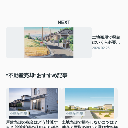
NEXT
土地売却で税金
はいくら必要？
計算方法と注意
2026.02.26
点を解説
”不動産売却”おすすめ記事
不動産売却
不動産売却
戸建売却の税金はどう計算す
土地売却で損をしないコツは？
る？ 譲渡所得の仕組みと税金
仲介と買取の違いと選び方を解