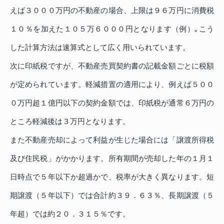
えば３０００万円の不動産の場合、上限は９６万円に消費税
１０％を加えた１０５万６０００円となります（例）｡こう
した計算方法は速算式として広く用いられています。
次に印紙税ですが、不動産売買契約書の記載金額ごとに税額
が定められています。軽減措置の適用により、例えば５００
０万円超１億円以下の契約金額では、印紙税が通常６万円の
ところ軽減後は３万円となります。
また不動産売却によって利益が生じた場合には「譲渡所得税
及び住民税」がかかります。所有期間が売却した年の１月１
日時点で５年以下か超過かで、税率が大きく異なります。短
期譲渡（５年以下）では合計約３９．６３％、長期譲渡（５
年超）では約２０．３１５％です。