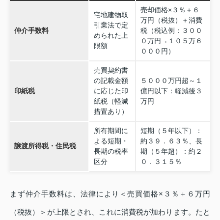
売却価格×３％＋６
宅地建物取
万円（税抜）＋消費
引業法で定
仲介手数料
税（税込例：３００
められた上
０万円→１０５万６
限額
０００円）
売買契約書
の記載金額
５０００万円超～１
印紙税
に応じた印
億円以下：軽減後３
紙税（軽減
万円
措置あり）
所有期間に
短期（５年以下）：
よる短期・
約３９．６３％、長
譲渡所得税・住民税
長期の税率
期（５年超）：約２
区分
０．３１５％
まず仲介手数料は、法律により＜売買価格×３％＋６万円
（税抜）＞が上限とされ、これに消費税が加わります。たと