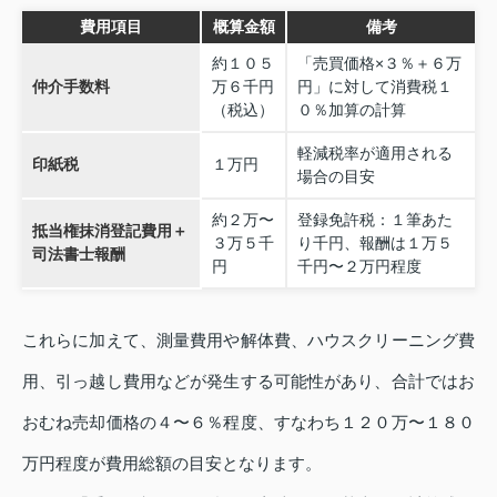
費用項目
概算金額
備考
約１０５
「売買価格×３％＋６万
仲介手数料
万６千円
円」に対して消費税１
（税込）
０％加算の計算
軽減税率が適用される
印紙税
１万円
場合の目安
約２万〜
登録免許税：１筆あた
抵当権抹消登記費用＋
３万５千
り千円、報酬は１万５
司法書士報酬
円
千円〜２万円程度
これらに加えて、測量費用や解体費、ハウスクリーニング費
用、引っ越し費用などが発生する可能性があり、合計ではお
おむね売却価格の４〜６％程度、すなわち１２０万〜１８０
万円程度が費用総額の目安となります。